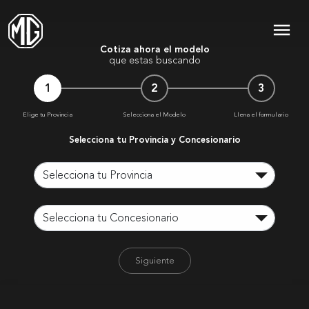
menu
Cotiza ahora el modelo
que estas buscando
1
2
3
Elige tu Provincia
Selecciona el Modelo
Llena el formulario
Selecciona tu Provincia y Concesionario
Siguiente