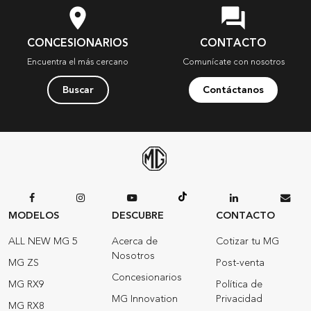
location_on
question_answer
CONCESIONARIOS
CONTACTO
Encuentra el más cercano
Comunícate con nosotros
Buscar
Contáctanos
MODELOS
DESCUBRE
CONTACTO
ALL NEW MG 5
Acerca de
Cotizar tu MG
Nosotros
MG ZS
Post-venta
Concesionarios
MG RX9
Política de
MG Innovation
Privacidad
MG RX8